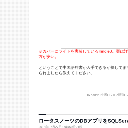
※カバーにライトを実装しているKindle3。実
方が安い。
ということで中国語辞書が入手できるか探してま
られましたら教えてください。
by
つかさ
[
中国
]
[
ウェブ開発
]
[
ロータスノーツのDBアプリをSQLServe
2013年07月27日 09時50分21秒