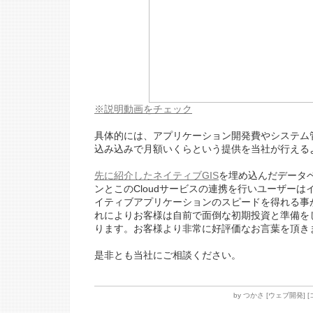
※説明動画をチェック
具体的には、アプリケーション開発費やシステム
込み込みで月額いくらという提供を当社が行える
先に紹介したネイティブGIS
を埋め込んだデータ
ンとこのCloudサービスの連携を行いユーザーは
イティブアプリケーションのスピードを得れる事
れによりお客様は自前で面倒な初期投資と準備を
ります。
お客様より
非常に好評価なお言葉を頂き
是非とも当社にご相談ください。
by
つかさ
[
ウェブ開発
]
[